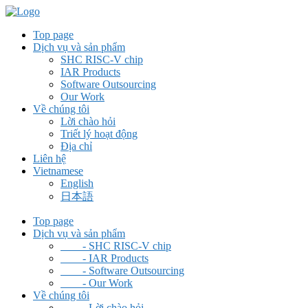
Top page
Dịch vụ và sản phẩm
SHC RISC-V chip
IAR Products
Software Outsourcing
Our Work
Về chúng tôi
Lời chào hỏi
Triết lý hoạt động
Địa chỉ
Liên hệ
Vietnamese
English
日本語
Top page
Dịch vụ và sản phẩm
- SHC RISC-V chip
- IAR Products
- Software Outsourcing
- Our Work
Về chúng tôi
- Lời chào hỏi