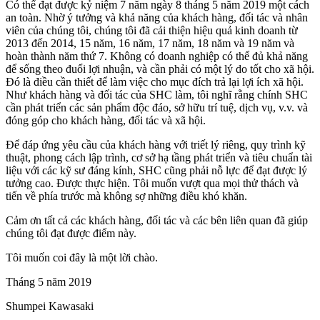
Có thể đạt được kỷ niệm 7 năm ngày 8 tháng 5 năm 2019 một cách
an toàn. Nhờ ý tưởng và khả năng của khách hàng, đối tác và nhân
viên của chúng tôi, chúng tôi đã cải thiện hiệu quả kinh doanh từ
2013 đến 2014, 15 năm, 16 năm, 17 năm, 18 năm và 19 năm và
hoàn thành năm thứ 7. Không có doanh nghiệp có thể đủ khả năng
để sống theo đuổi lợi nhuận, và cần phải có một lý do tốt cho xã hội.
Đó là điều cần thiết để làm việc cho mục đích trả lại lợi ích xã hội.
Như khách hàng và đối tác của SHC làm, tôi nghĩ rằng chính SHC
cần phát triển các sản phẩm độc đáo, sở hữu trí tuệ, dịch vụ, v.v. và
đóng góp cho khách hàng, đối tác và xã hội.
Để đáp ứng yêu cầu của khách hàng với triết lý riêng, quy trình kỹ
thuật, phong cách lập trình, cơ sở hạ tầng phát triển và tiêu chuẩn tài
liệu với các kỹ sư đáng kính, SHC cũng phải nỗ lực để đạt được lý
tưởng cao. Được thực hiện. Tôi muốn vượt qua mọi thử thách và
tiến về phía trước mà không sợ những điều khó khăn.
Cảm ơn tất cả các khách hàng, đối tác và các bên liên quan đã giúp
chúng tôi đạt được điểm này.
Tôi muốn coi đây là một lời chào.
Tháng 5 năm 2019
Shumpei Kawasaki