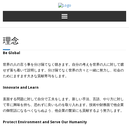
Top page
理念
事業内容
Be Global
会社概要
世界の人の言う事を分け隔てなく聴きます。自分の考えを世界の人に対して臆
せず落ち着いて説明します。分け隔てなく世界の方々と一緒に努力し、社会の
連絡先
ためにますます大きな貢献寄与をします。
日本語
Innovate and Learn
直面する問題に対して自分で工夫をします。新しい手法、言語、やり方に対し
て常に興味を持ち、恐れずに良いものを取り入れます。技術や財務面で他企業
の御世話になるべくならぬよう、他企業の繁栄にも貢献するよう努力します。
Protect Environment and Serve Our Humanity