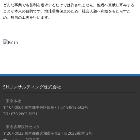
どんな事業でも営利を追求するだけでは許されません。他者へ貢献し寄与する
ことが本来の目的です。地球環境保全のため、社会人類へ利益をもたらすた
め、独自の工夫を行います。
SHコンサルティング株式会社
– 東京本社
〒104-0061 東京都中央区銀座7丁目18番13-502号
TEL: 070-2803-8231
– 東京多摩設計センタ
〒207-0033 東京都東大和市芋窪2丁目2038番地13号
サンメール 202号室